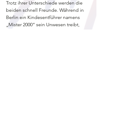
Trotz ihrer Unterschiede werden die 
beiden schnell Freunde. Während in 
Berlin ein Kindesentführer namens 
„Mister 2000“ sein Unwesen treibt, 
gerät Oskar in seine Fänge. Rico ist 
fest entschlossen, seinen Freund zu 
retten. Ob er es schafft und wer 
eigentlich „Mister 2000“ ist, erfahrt ihr 
auf der Waldbühne Heessen. 
Eine aufregende Geschichte für 
Theaterfans aller Alterklassen, erzählt 
mit Witz, Klugheit und Herz.
Die Waldbühne Heessen ist eine 
Freilichtbühne. 
Denkt bitte daran, euch ein leckeres 
Lunchpaket und ausreichend 
Getränke, dem Wetter entsprechende 